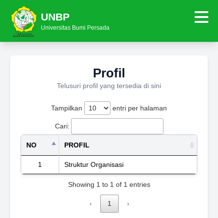
UNBP
Universitas Bumi Persada
Profil
Telusuri profil yang tersedia di sini
Tampilkan
entri per halaman
Cari:
NO
PROFIL
1
Struktur Organisasi
Showing 1 to 1 of 1 entries
‹
1
›