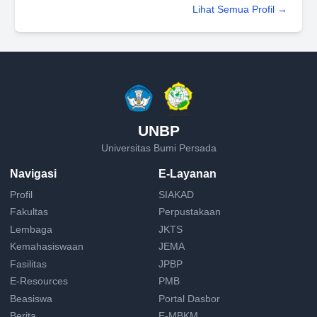
Lihat Semua Profil →
UNBP
Universitas Bumi Persada
Navigasi
E-Layanan
Profil
SIAKAD
Fakultas
Perpustakaan
Lembaga
JKTS
Kemahasiswaan
JEMA
Fasilitas
JPBP
E-Resources
PMB
Beasiswa
Portal Dasbor
Berita
E-MBKM