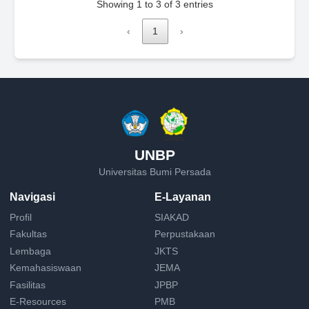
Showing 1 to 3 of 3 entries
‹
1
›
UNBP
Universitas Bumi Persada
Navigasi
E-Layanan
Profil
SIAKAD
Fakultas
Perpustakaan
Lembaga
JKTS
Kemahasiswaan
JEMA
Fasilitas
JPBP
E-Resources
PMB